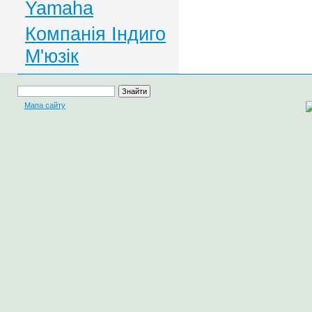
Yamaha
Компанія Індиго
М'юзік
Мапа сайту