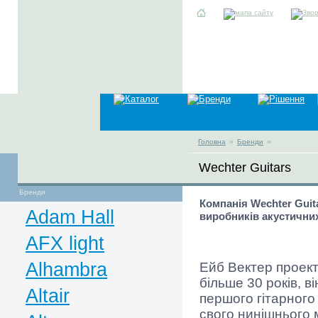
Головна
»
Бренди
»
Wechter Guitars
Бренди
Компанія Wechter Guita
Adam Hall
виробників акустичних
AFX light
Alhambra
Ейб Вектер проект
більше 30 років, в
Altair
першого гітарного
свого нинішнього 