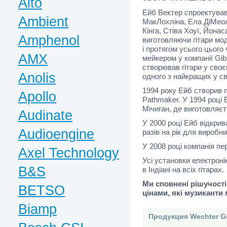
Alto
Ейб Вектер спроектував
Ambient
МакЛохліна, Ела ДіМеол
Кінга, Стіва Хоуї, Йонас
Amphenol
виготовляючи гітари мо
і протягом усього цього
AMX
мейкером у компанії Gib
створював гітари у сво
Anolis
одного з найкращих у сві
1994 року Ейб створив п
Apollo
Pathmaker. У 1994 році
Мічиган, де виготовляє
Audinate
У 2000 році Ейб відкрив
Audioengine
разів на рік для виробн
У 2008 році компанія пе
Axel Technology
Усі установки електрон
B&S
в Індіані на всіх гітарах.
Ми сповнені рішучості 
BETSO
цінами, які музиканти
Biamp
Продукция Wechter Gu