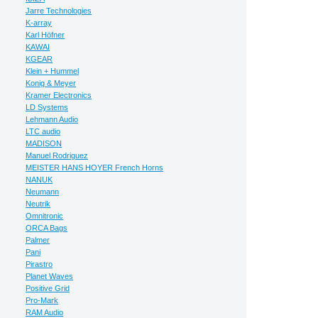
Jarre Technologies
K-array
Karl Höfner
KAWAI
KGEAR
Klein + Hummel
Konig & Meyer
Kramer Electronics
LD Systems
Lehmann Audio
LTC audio
MADISON
Manuel Rodriguez
MEISTER HANS HOYER French Horns
NANUK
Neumann
Neutrik
Omnitronic
ORCA Bags
Palmer
Pani
Pirastro
Planet Waves
Positive Grid
Pro-Mark
RAM Audio