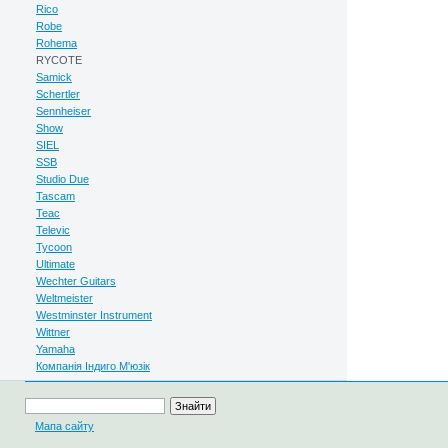
Rico
Robe
Rohema
RYCOTE
Samick
Schertler
Sennheiser
Show
SIEL
SSB
Studio Due
Tascam
Teac
Televic
Tycoon
Ultimate
Wechter Guitars
Weltmeister
Westminster Instrument
Wittner
Yamaha
Компанія Індиго М'юзік
Мапа сайту