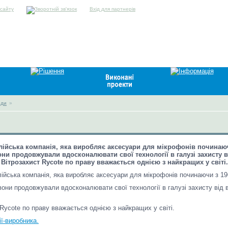
Вхід для партнерів
нди
»
глійська компанія, яка виробляє аксесуари для мікрофонів починаюч
они продовжували вдосконалювати свої технології в галузі захисту ві
Вітрозахист Rycote по праву вважається однією з найкращих у світі.
лійська компанія, яка виробляє аксесуари для мікрофонів починаючи з 19
вони продовжували вдосконалювати свої технології в галузі захисту від в
Rycote по праву вважається однією з найкращих у світі.
ї-виробника.