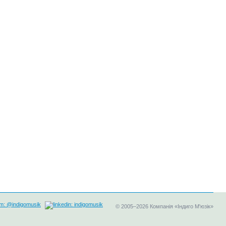
©
2005–2026
Компанія «Індиго М'юзік»