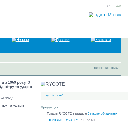
укр
eng
Версія для друку
и з 1969 року. З
д вітру та ударів
rycote.com/
69 року.
ітру та ударів
Продукция
Товары RYCOTE в разделе
Звукове обладнання
.
Прайс-лист RYCOTE
(.ZIP, 83 Кб)