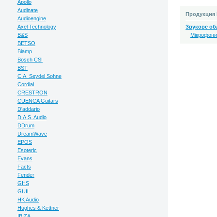
Apollo
Audinate
Продукция 
Audioengine
Axel Technology
Звукове об
B&S
Мікрофони 
BETSO
Biamp
Bosch CSI
BST
C.A. Seydel Sohne
Cordial
CRESTRON
CUENCA Guitars
D'addario
D.A.S. Audio
DDrum
DreamWave
EPOS
Esoteric
Evans
Facts
Fender
GHS
GUIL
HK Audio
Hughes & Kettner
IBIZA