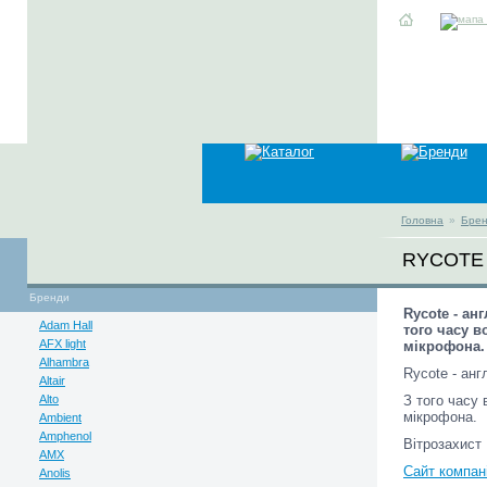
Головна
»
Бре
RYCOTE
Бренди
Rycote - ан
Adam Hall
того часу в
AFX light
мікрофона. 
Alhambra
Rycote - анг
Altair
Alto
З того часу 
мікрофона.
Ambient
Amphenol
Вітрозахист 
AMX
Сайт компані
Anolis