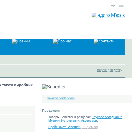
укр
eng
Версія для друку
 а також виробник
www.schertler.com
Продукция
Товары Schertler в разделах
Звукове обладнання
,
Музичні інструменти
,
Аксесуари
.
Прайс-лист Schertler
(.ZIP, 24 Кб)