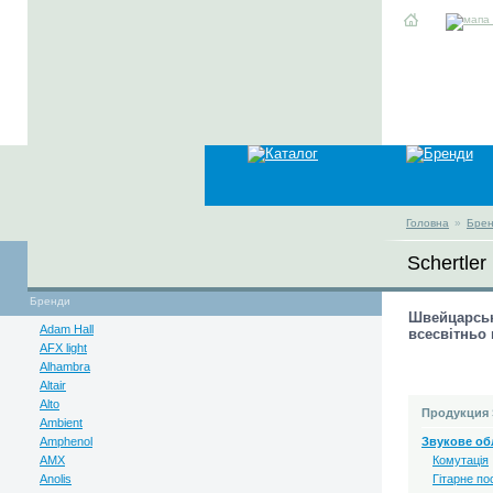
Головна
»
Бре
Schertler
Бренди
Швейцарська
Adam Hall
всесвітньо 
AFX light
Alhambra
Altair
Alto
Продукция S
Ambient
Amphenol
Звукове об
AMX
Комутація
Anolis
Гітарне п