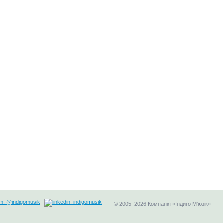
©
2005–2026
Компанія «Індиго М'юзік»