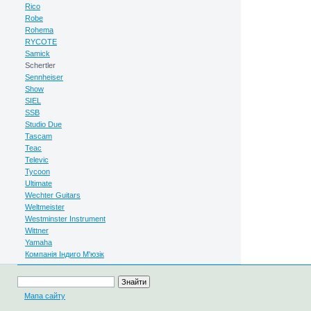
Rico
Robe
Rohema
RYCOTE
Samick
Schertler
Sennheiser
Show
SIEL
SSB
Studio Due
Tascam
Teac
Televic
Tycoon
Ultimate
Wechter Guitars
Weltmeister
Westminster Instrument
Wittner
Yamaha
Компанія Індиго М'юзік
Мапа сайту