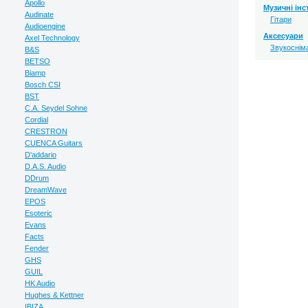
Apollo
Музичні ін
Audinate
Гітари
Audioengine
Аксесуари
Axel Technology
Звукосніма
B&S
BETSO
Biamp
Bosch CSI
BST
C.A. Seydel Sohne
Cordial
CRESTRON
CUENCA Guitars
D'addario
D.A.S. Audio
DDrum
DreamWave
EPOS
Esoteric
Evans
Facts
Fender
GHS
GUIL
HK Audio
Hughes & Kettner
IBIZA