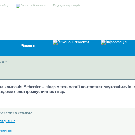
Вхід для партнерів
нди
»
 компанія Schertler – лідер у технології контактних звукознімачів,
відомих електроакустичних гітар.
chertler в каталоге
ладнання
осилення