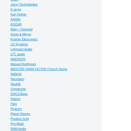
Jarre Technologies
K-array
Karl Höfner
KAWAI
KGEAR
Klein + Hummel
Konig & Meyer
Kramer Electronics
LD Systems
Lehmann Audio
LTC audio
MADISON
Manuel Rodriguez
MEISTER HANS HOYER French Horns
NANUK
Neumann
Neutrik
Omnitronic
ORCA Bags
Palmer
Pani
Pirastro
Planet Waves
Positive Grid
Pro-Mark
RAM Audio